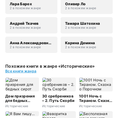
Лара Барох
Оливер Ло
2 в похожем жанре
2 в похожем жанре
Андрей Ткачев
Тамара Шатохина
2 в похожем жанре
2 в похожем жанре
Анна Александровна Завгородняя
Карина Демина
2 в похожем жанре
2 в похожем жанре
Похожие книги в жанре «Исторические»
Все книги жанра
Дом призрения
30 сребреников
1001 Ночь с
для бедных
– 2. Путь Скорби
Тираном. Сказка
сирот
о Порочном
Исторические
Исторические
Исторические