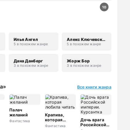
10
Илья Ангел
Алекс Ключевской
5 в похожем жанре
5 в похожем жанре
Дана Данберг
Жорж Бор
3 в похожем жанре
3 в похожем жанре
ка»
Все книги жанра
Палач
желаний
Крапива,
которая
Дочь врага
Фантастика
любила
Российской
Фантастика
читать
империи.