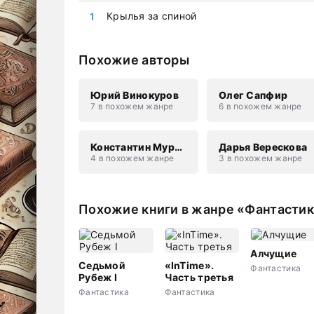
Крылья за спиной
Похожие авторы
Юрий Винокуров
Олег Сапфир
7 в похожем жанре
6 в похожем жанре
Константин Муравьев
Дарья Верескова
4 в похожем жанре
3 в похожем жанре
Похожие книги в жанре «Фантасти
Алчущие
Седьмой
«InTime».
Фантастика
Рубеж I
Часть третья
Фантастика
Фантастика