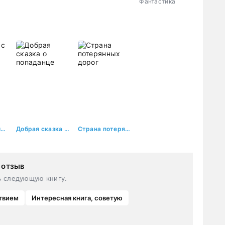
Фантастика
Курсантка
1001 Ночь с Тираном. Сказка о Порочном
Добрая сказка о попаданце
Страна потерянных дорог
 отзыв
ь следующую книгу.
твием
Интересная книга, советую