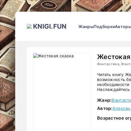
KNIGI.FUN
Жанры
Подборки
Автор
Жестокая
Фантастика, Фэнт
Читать книгу Ж
возможность бе
необходимости р
Наслаждайтесь 
Жанр:
Фантаст
Автор:
Алексан
Возрастное ог