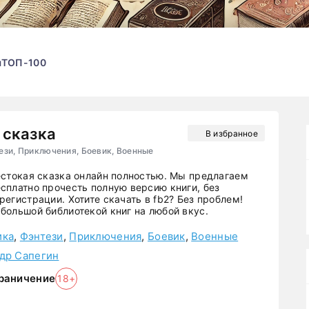
ы
ТОП-100
 сказка
В избранное
ези, Приключения, Боевик, Военные
естокая сказка онлайн полностью. Мы предлагаем
сплатно прочесть полную версию книги, без
егистрации. Хотите скачать в fb2? Без проблем!
большой библиотекой книг на любой вкус.
ика
,
Фэнтези
,
Приключения
,
Боевик
,
Военные
др Сапегин
раничение
18+