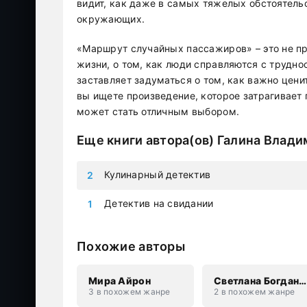
видит, как даже в самых тяжелых обстоятель
окружающих.
«Маршрут случайных пассажиров» – это не про
жизни, о том, как люди справляются с трудно
заставляет задуматься о том, как важно цен
вы ищете произведение, которое затрагивает 
может стать отличным выбором.
Еще книги автора(ов)
Галина Влади
Кулинарный детектив
Детектив на свидании
Похожие авторы
Мира Айрон
Светлана Богдановна Шёпот
3 в похожем жанре
2 в похожем жанре