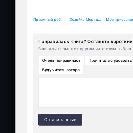
Приемный ребенок
Хозяйка Мертвой воды. Флакон I От ран душевных и телесных
Мое призвани
Понравилась книга? Оставьте короткий
Ваш отзыв поможет другим читателям выбрат
Очень понравилась
Прочитала с удовольс
Буду читать автора
Оставить отзыв