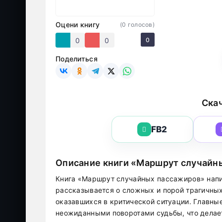
Оцени книгу
(
0
голосов)
0
0
0
Поделиться
Скач
FB2
Описание книги «Маршрут случайн
Книга «Маршрут случайных пассажиров» напи
рассказывается о сложных и порой трагичных
оказавшихся в критической ситуации. Главные
неожиданными поворотами судьбы, что дела