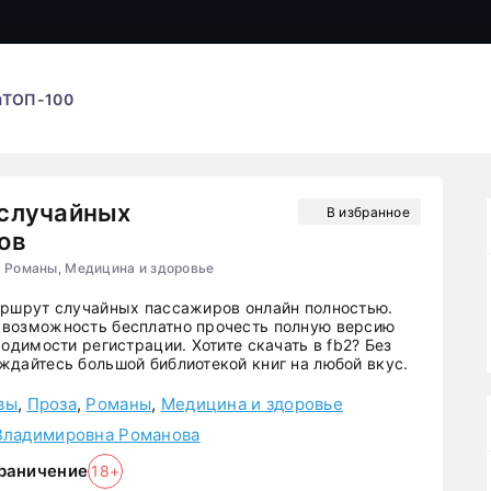
ы
ТОП-100
случайных
В избранное
ов
, Романы, Медицина и здоровье
аршрут случайных пассажиров онлайн полностью.
возможность бесплатно прочесть полную версию
ходимости регистрации. Хотите скачать в fb2? Без
ждайтесь большой библиотекой книг на любой вкус.
вы
,
Проза
,
Романы
,
Медицина и здоровье
Владимировна Романова
раничение
18+