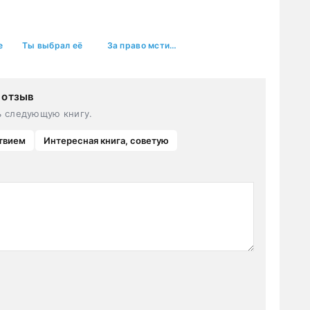
е
Ты выбрал её
За право мстить плачу любовью
 отзыв
ь следующую книгу.
твием
Интересная книга, советую