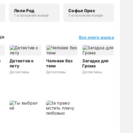
Лили Ред
Софья Орех
1 в похожем жанре
1 в похожем жанре
ы»
Все книги жанра
е
Детектив к
Человек без
Загадка для
лету
тени
Грома
Детективы
Детективы
Детективы