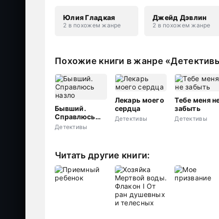
Юлия Гладкая
Джейд Дэвлин
2 в похожем жанре
2 в похожем жанре
Похожие книги в жанре «Детектив
Лекарь моего
Тебе меня н
Бывший.
сердца
забыть
Справлюсь
Детективы
Детективы
назло
Детективы
Читать другие книги: