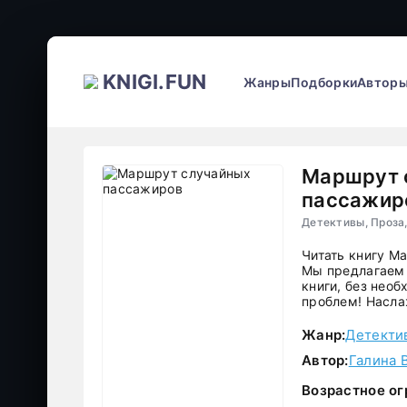
KNIGI.FUN
Жанры
Подборки
Автор
Маршрут 
пассажир
Детективы, Проза
Читать книгу М
Мы предлагаем 
книги, без необ
проблем! Насла
Жанр:
Детекти
Автор:
Галина 
Возрастное ог