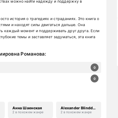
ствах можно найти надежду и поддержку в
сто история о трагедиях и страданиях. Это книга о
стями и находят силы двигаться дальше. Она
ить каждый момент и поддерживать друг друга. Если
глубокие темы и заставляет задуматься, эта книга
мировна Романова
:
0
0
Анна Шаенская
Alexander Blinddog
2 в похожем жанре
2 в похожем жанре