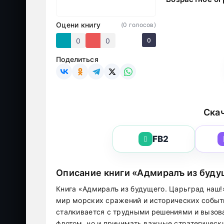
Оцени книгу
(
0
голосов)
0
0
0
Поделиться
Скач
FB2
Описание книги «Адмиралъ из буду
Книга «Адмиралъ из будущего. Царьград наш!
мир морских сражений и исторических событ
сталкивается с трудными решениями и вызова
флотом, но и принимать важные стратегическ