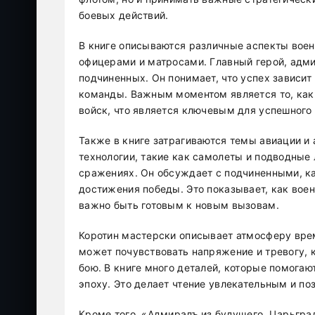
боевых действий.
В книге описываются различные аспекты вое
офицерами и матросами. Главный герой, адмир
подчиненных. Он понимает, что успех зависит 
команды. Важным моментом является то, ка
войск, что является ключевым для успешного
Также в книге затрагиваются темы авиации и 
технологии, такие как самолеты и подводные
сражениях. Он обсуждает с подчиненными, ка
достижения победы. Это показывает, как вое
важно быть готовым к новым вызовам.
Коротин мастерски описывает атмосферу врем
может почувствовать напряжение и тревогу, к
бою. В книге много деталей, которые помогаю
эпоху. Это делает чтение увлекательным и по
Кроме того, «Адмиралъ из будущего. Царьград