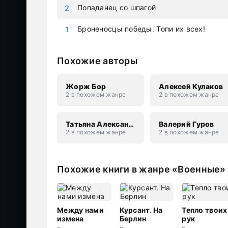
Попаданец со шпагой
Броненосцы победы. Топи их всех!
Похожие авторы
Жорж Бор
Алексей Кулаков
2 в похожем жанре
2 в похожем жанре
Татьяна Александровна Захарова
Валерий Гуров
2 в похожем жанре
2 в похожем жанре
Похожие книги в жанре «Военные»
Между нами
Курсант. На
Тепло твоих
измена
Берлин
рук