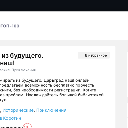
ы
ТОП-100
из будущего.
В избранное
 наш!
еские, Приключения
дмиралъ из будущего. Царьград наш! онлайн
предлагаем возможность бесплатно прочесть
книги, без необходимости регистрации. Хотите
 Без проблем! Наслаждайтесь большой библиотекой
кус.
е
,
Исторические
,
Приключения
в Коротин
раничение
18+