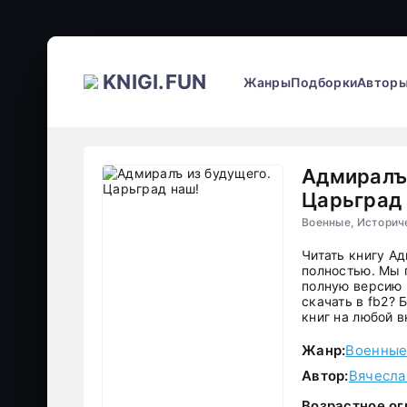
KNIGI.FUN
Жанры
Подборки
Автор
Адмиралъ 
Царьград
Военные, Историч
Читать книгу А
полностью. Мы 
полную версию 
скачать в fb2?
книг на любой в
Жанр:
Военны
Автор:
Вячесла
Возрастное ог