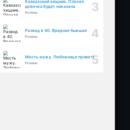
Кавказский хищник. Плохая
девочка будет наказана
Романы
Развод в 40. Вредная бывшая
Романы
Месть мужу. Любовнице привет!
Романы