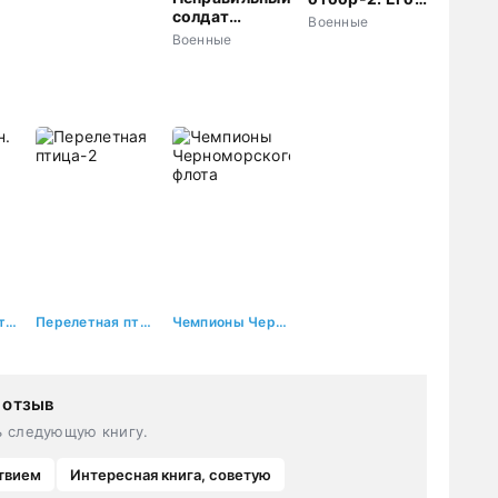
солдат
выбор
Военные
Забабашкин
Военные
Константин. Вторжение
Перелетная птица-2
Чемпионы Черноморского флота
 отзыв
ь следующую книгу.
твием
Интересная книга, советую