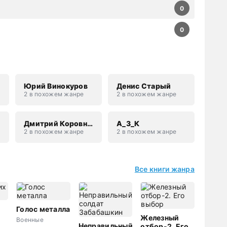
0
0
Юрий Винокуров
Денис Старый
2 в похожем жанре
2 в похожем жанре
Дмитрий Коровников
А_З_К
2 в похожем жанре
2 в похожем жанре
Все книги жанра
Голос металла
Железный
Военные
Неправильный
отбор-2. Его