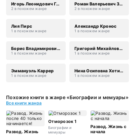
Игорь Леонидович Гринчевский
Роман Валерьевич Злотников
2 в похожем жанре
2 в похожем жанре
Лия Пирс
Александр Кронос
1 в похожем жанре
1 в похожем жанре
Борис Владимирович Дубин
Григорий Михайлович Дашевский
1 в похожем жанре
1 в похожем жанре
Эммануэль Каррер
Нина Осиповна Хотинская
1 в похожем жанре
1 в похожем жанре
Похожие книги в жанре «Биографии и мемуары»
Все книги жанра
Отморозок 1
Развод. Жизнь с
Биографии и
Развод. Жизнь
начала
мемуары