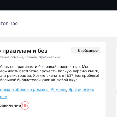
ы
ТОП-100
 правилам и без
В избранное
вные романы, Романы, Эротические
юбовь по правилам и без онлайн полностью. Мы
можность бесплатно прочесть полную версию книги,
ти регистрации. Хотите скачать в fb2? Без проблем!
большой библиотекой книг на любой вкус.
нные любовные романы
,
Романы
,
Эротические
золс
раничение
18+