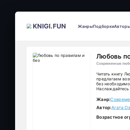
KNIGI.FUN
Жанры
Подборки
Автор
Любовь по
Современные любо
Читать книгу Л
предлагаем воз
без необходимос
Наслаждайтесь 
Жанр:
Совреме
Автор:
Агата О
Возрастное ог