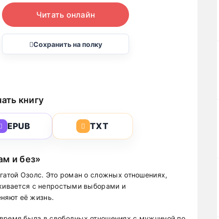
Читать онлайн
Сохранить на полку
ать книгу
EPUB
TXT
ам и без»
гатой Озолс. Это роман о сложных отношениях,
лкивается с непростыми выборами и
няют её жизнь.
 время была в свободных отношениях с мужчиной по