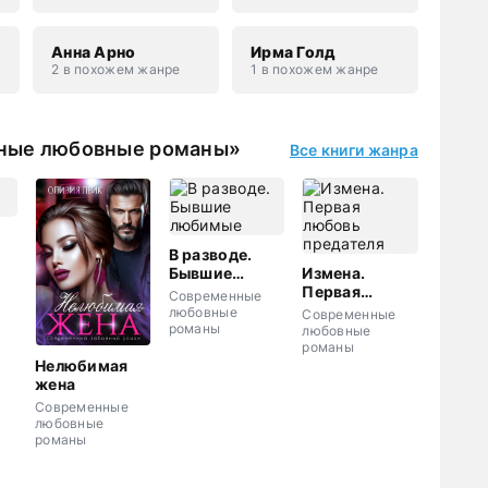
Анна Арно
Ирма Голд
2 в похожем жанре
1 в похожем жанре
нные любовные романы»
Все книги жанра
В разводе.
Бывшие
Измена.
любимые
Первая
Современные
любовь
любовные
Современные
предателя
романы
любовные
романы
Нелюбимая
жена
Современные
любовные
романы