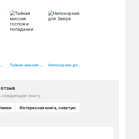
Измену не прощают
Тайная миссия госпожи попаданки
Непокорная для Зверя
 отзыв
ь следующую книгу.
твием
Интересная книга, советую