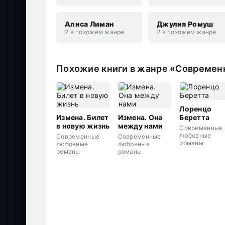
Алиса Лиман
Джулия Ромуш
2 в похожем жанре
2 в похожем жанре
Похожие книги в жанре «Совреме
Лоренцо
Измена. Билет
Измена. Она
Беретта
в новую жизнь
между нами
Современные
любовные
Современные
Современные
романы
любовные
любовные
романы
романы