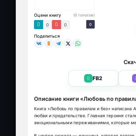
Оцени книгу
(
0
голосов)
0
0
0
Поделиться
Скач
FB2
Описание книги «Любовь по правил
Книга «Любовь по правилам и без» написана А
любви и предательстве. Главная героиня ста
эмоциональными переживаниями, которые ме
В центре сюжета — женщина, которая долгое