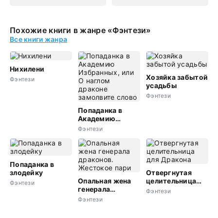
Похожие книги в жанре «Фэнтези»
Все книги жанра
Нихилени
Хозяйка забытой
Фэнтези
усадьбы
Фэнтези
Попаданка в
Академию
Избранных, или
Фэнтези
О наглом
драконе
замолвите слово
Попаданка в
злодейку
Отвергнутая
Опальная жена
целительница
Фэнтези
генерала
для Дракона
Фэнтези
драконов.
Фэнтези
Жестокое пари