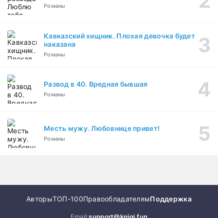
Романы
Кавказский хищник. Плохая девочка будет
наказана
Романы
Развод в 40. Вредная бывшая
Романы
Месть мужу. Любовнице привет!
Романы
Авторы
ТОП-100
Правообладателям
Поддержка
Email:
support@knigi.fun