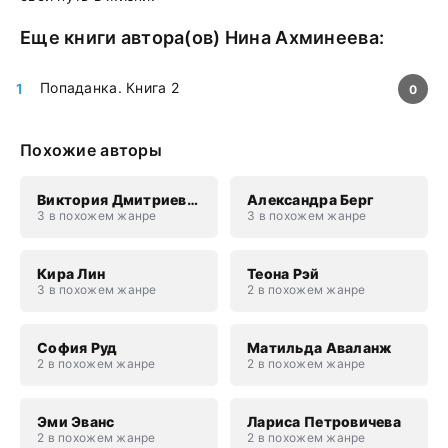
Еще книги автора(ов)
Нина Ахминеева
:
Попаданка. Книга 2
0
Похожие авторы
Виктория Дмитриевна Свободина
Александра Берг
3 в похожем жанре
3 в похожем жанре
Кира Лин
Теона Рэй
3 в похожем жанре
2 в похожем жанре
София Руд
Матильда Аваланж
2 в похожем жанре
2 в похожем жанре
Эми Эванс
Лариса Петровичева
2 в похожем жанре
2 в похожем жанре