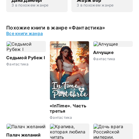
Дана Данберг
Жорж Бор
3 в похожем жанре
3 в похожем жанре
Похожие книги в жанре «Фантастика»
Все книги жанра
Алчущие
Седьмой Рубеж I
Фантастика
Фантастика
«InTime». Часть
третья
Фантастика
Палач желаний