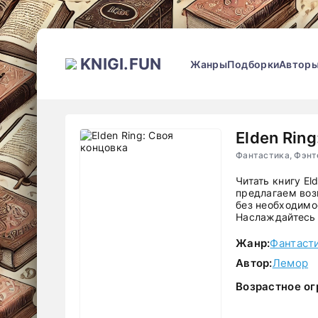
KNIGI.FUN
Жанры
Подборки
Автор
Elden Rin
Фантастика, Фэнт
Читать книгу El
предлагаем воз
без необходимос
Наслаждайтесь 
Жанр:
Фантаст
Автор:
Лемор
Возрастное ог