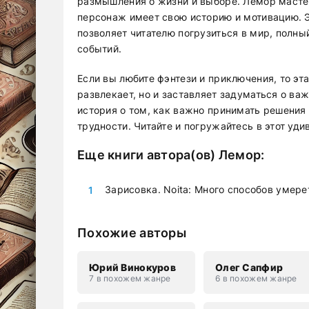
размышления о жизни и выборе. Лемор масте
персонаж имеет свою историю и мотивацию. Эт
позволяет читателю погрузиться в мир, полн
событий.
Если вы любите фэнтези и приключения, то эт
развлекает, но и заставляет задуматься о важ
история о том, как важно принимать решения и
трудности. Читайте и погружайтесь в этот уд
Еще книги автора(ов)
Лемор
:
Зарисовка. Noita: Много способов умере
Похожие авторы
Юрий Винокуров
Олег Сапфир
7 в похожем жанре
6 в похожем жанре