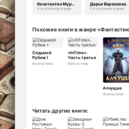
Константин Муравьев
Дарья Верескова
4 в похожем жанре
3 в похожем жанре
Похожие книги в жанре «Фантасти
Седьмой
«InTime».
Рубеж I
Часть третья
Фантастика
Фантастика
Алчущие
Фантастика
Читать другие книги: