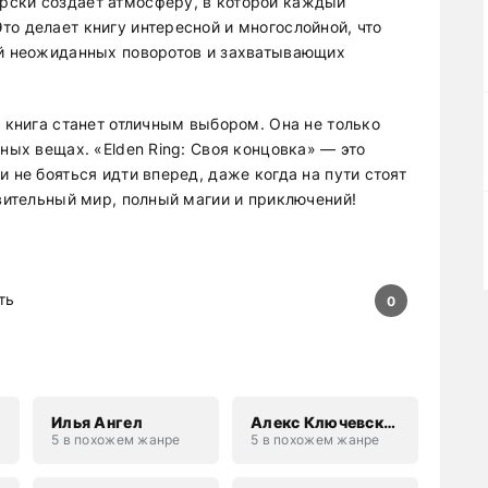
рски создает атмосферу, в которой каждый
о делает книгу интересной и многослойной, что
ый неожиданных поворотов и захватывающих
а книга станет отличным выбором. Она не только
ных вещах. «Elden Ring: Своя концовка» — это
 не бояться идти вперед, даже когда на пути стоят
ивительный мир, полный магии и приключений!
ть
0
Илья Ангел
Алекс Ключевской
5 в похожем жанре
5 в похожем жанре