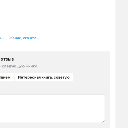
Убийство Принца Теней
Жених, его отец и Вика
 отзыв
ь следующую книгу.
твием
Интересная книга, советую