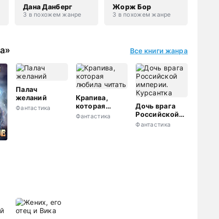
Дана Данберг
Жорж Бор
3 в похожем жанре
3 в похожем жанре
ка»
Все книги жанра
Палач
желаний
Крапива,
которая
Дочь врага
Фантастика
любила
Российской
Фантастика
читать
империи.
Фантастика
Курсантка