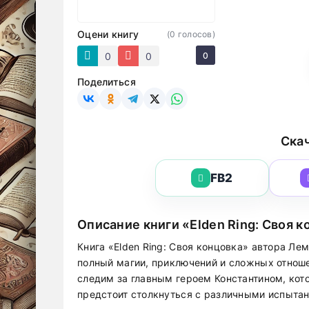
Оцени книгу
(
0
голосов)
0
0
0
Поделиться
Скач
FB2
Описание книги «Elden Ring: Своя 
Книга «Elden Ring: Своя концовка» автора Ле
полный магии, приключений и сложных отнош
следим за главным героем Константином, кот
предстоит столкнуться с различными испытан