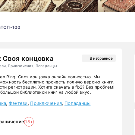
ы
ТОП-100
g: Своя концовка
В избранное
ези, Приключения, Попаданцы
den Ring: Своя концовка онлайн полностью. Мы
можность бесплатно прочесть полную версию книги,
ти регистрации. Хотите скачать в fb2? Без проблем!
большой библиотекой книг на любой вкус.
ика
,
Фэнтези
,
Приключения
,
Попаданцы
раничение
18+