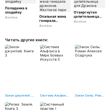
замолвите слово
Попаданка в
злодейку
Отвергнутая
Опальная жена
целительница
Фэнтези
генерала
для Дракона
Фэнтези
драконов.
Фэнтези
Жестокое пари
Читать другие книги:
Закон джунглей. Книга 3
Система Альфонса в Мире Боевых Искусств 5
Закон Силы. Роман Алексея Осадчука