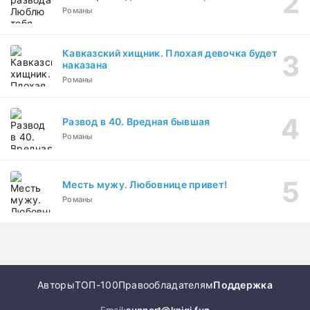
Романы
Кавказский хищник. Плохая девочка будет
наказана
Романы
Развод в 40. Вредная бывшая
Романы
Месть мужу. Любовнице привет!
Романы
Авторы
ТОП-100
Правообладателям
Поддержка
Email:
support@knigi.fun