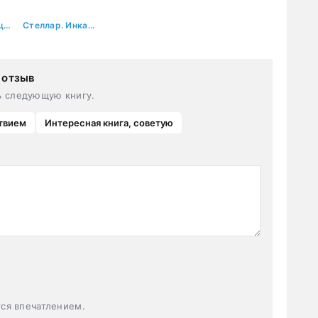
Гость из будущего. Том 1
Стеллар. Инкарнатор
 отзыв
ь следующую книгу.
твием
Интересная книга, советую
тся впечатлением.