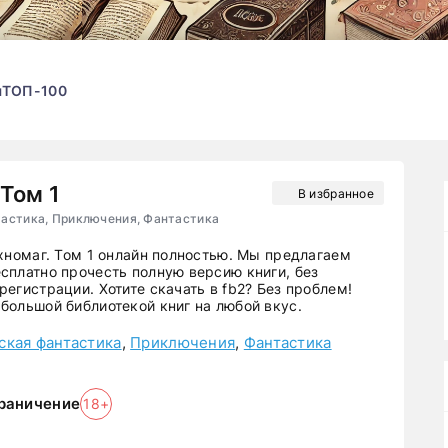
ы
ТОП-100
 Том 1
В избранное
астика, Приключения, Фантастика
ехномаг. Том 1 онлайн полностью. Мы предлагаем
сплатно прочесть полную версию книги, без
егистрации. Хотите скачать в fb2? Без проблем!
большой библиотекой книг на любой вкус.
ская фантастика
,
Приключения
,
Фантастика
раничение
18+