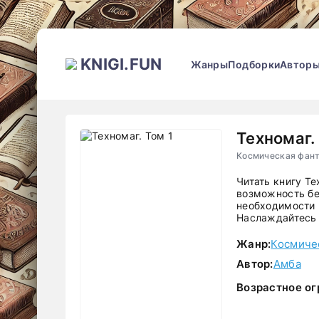
KNIGI.FUN
Жанры
Подборки
Автор
Техномаг.
Космическая фант
Читать книгу Т
возможность бе
необходимости р
Наслаждайтесь 
Жанр:
Космиче
Автор:
Амба
Возрастное ог