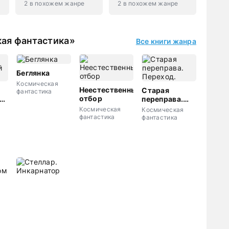
2 в похожем жанре
2 в похожем жанре
ая фантастика»
Все книги жанра
Беглянка
Космическая
Неестественный
Старая
фантастика
отбор
й
переправа.
Переход.
Космическая
Космическая
фантастика
фантастика