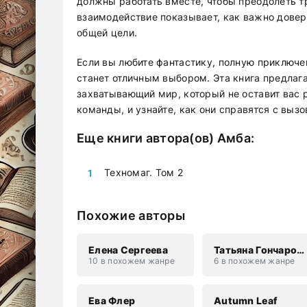
должны работать вместе, чтобы преодолеть т
взаимодействие показывает, как важно довер
общей цели.
Если вы любите фантастику, полную приключен
станет отличным выбором. Эта книга предлаг
захватывающий мир, который не оставит вас 
команды, и узнайте, как они справятся с выз
Еще книги автора(ов)
Амба
:
Техномаг. Том 2
Похожие авторы
Елена Сергеева
Татьяна Гончарова
10 в похожем жанре
6 в похожем жанре
Ева Флер
Autumn Leaf