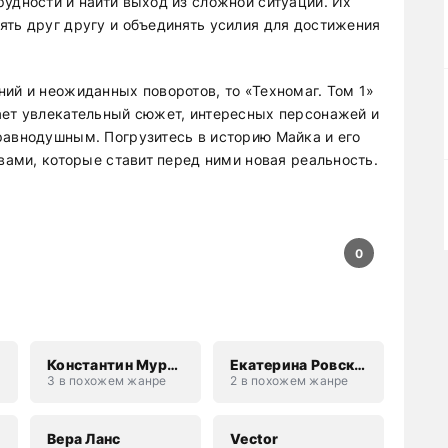
рудности и найти выход из сложной ситуации. Их
ять друг другу и объединять усилия для достижения
ий и неожиданных поворотов, то «Техномаг. Том 1»
ает увлекательный сюжет, интересных персонажей и
равнодушным. Погрузитесь в историю Майка и его
овами, которые ставит перед ними новая реальность.
0
Константин Муравьев
Екатерина Ровская
3 в похожем жанре
2 в похожем жанре
Вера Ланс
Vector