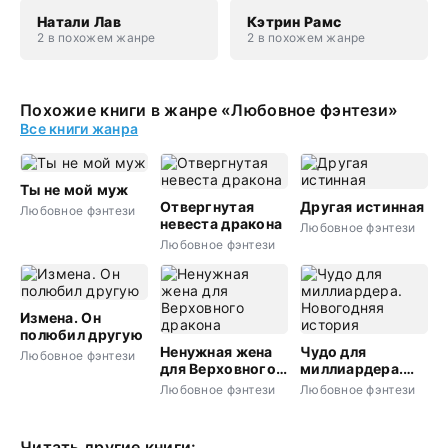
Натали Лав
Кэтрин Рамс
2 в похожем жанре
2 в похожем жанре
Похожие книги в жанре «Любовное фэнтези»
Все книги жанра
Ты не мой муж
Отвергнутая
Другая истинная
Любовное фэнтези
невеста дракона
Любовное фэнтези
Любовное фэнтези
Измена. Он
полюбил другую
Ненужная жена
Чудо для
Любовное фэнтези
для Верховного
миллиардера.
дракона
Новогодняя
Любовное фэнтези
Любовное фэнтези
история
Читать другие книги: