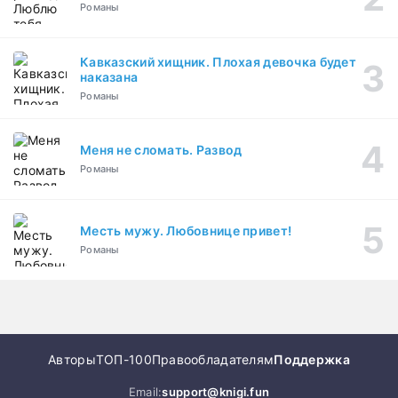
Романы
Кавказский хищник. Плохая девочка будет
наказана
Романы
Меня не сломать. Развод
Романы
Месть мужу. Любовнице привет!
Романы
Авторы
ТОП-100
Правообладателям
Поддержка
Email:
support@knigi.fun