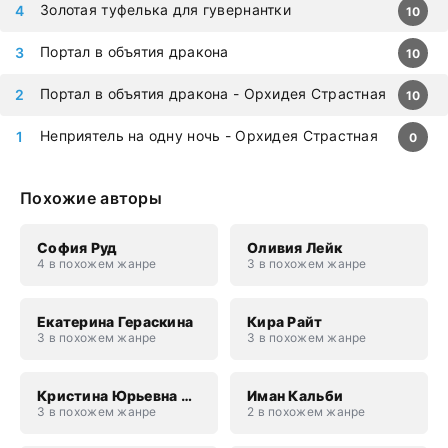
Золотая туфелька для гувернантки
10
Портал в объятия дракона
10
Портал в объятия дракона - Орхидея Страстная
10
Неприятель на одну ночь - Орхидея Страстная
0
Похожие авторы
София Руд
Оливия Лейк
4 в похожем жанре
3 в похожем жанре
Екатерина Гераскина
Кира Райт
3 в похожем жанре
3 в похожем жанре
Кристина Юрьевна Юраш
Иман Кальби
3 в похожем жанре
2 в похожем жанре