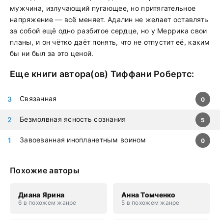
мужчина, излучающий пугающее, но притягательное
напряжение — всё меняет. Адалин не желает оставлять
за собой ещё одно разбитое сердце, но у Меррика свои
планы, и он чётко даёт понять, что не отпустит её, каким
бы ни был за это ценой.
Еще книги автора(ов)
Тиффани Робертс
:
Связанная
0
Безмолвная ясность сознания
5
Завоеванная инопланетным воином
0
Похожие авторы
Диана Ярина
Анна Томченко
6 в похожем жанре
5 в похожем жанре