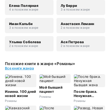
Елена Полярная
Лу Берри
4 в похожем жанре
3 в похожем жанре
Иман Кальби
Анастасия Леманн
3 в похожем жанре
2 в похожем жанре
Ульяна Соболева
Ася Петрова
2 в похожем жанре
2 в похожем жанре
Похожие книги в жанре «Романы»
Все книги жанра
Мой бывший
Измена. 100 дней
пациент
После брака.
новой жизни
Ненужная
Романы
бывшая жена
Романы
Романы