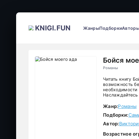
KNIGI.FUN
Жанры
Подборки
Автор
Бойся мое
Романы
Читать книгу Б
возможность бе
необходимости р
Наслаждайтесь 
Жанр:
Романы
Подборки:
Сам
Автор:
Виктори
Возрастное ог