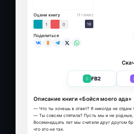
Оцени книгу
(
1
голос)
1
0
10
Поделиться
Скач
FB2
Описание книги «Бойся моего ада»
— Что ты хочешь в ответ? Я никогда не отдам 
— Ты совсем спятила? Пусть мы и не родные,
Восемнадцать лет мы считали друг другом бр
что это не так.