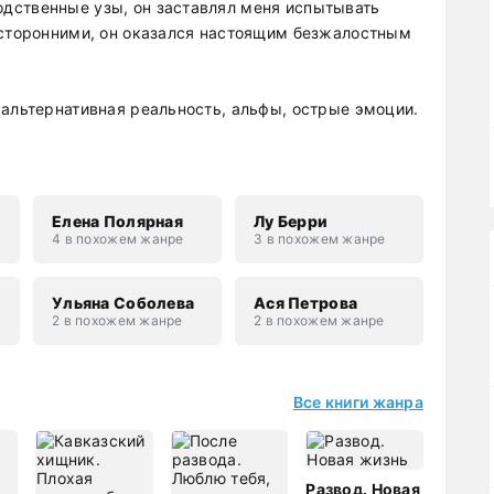
дственные узы, он заставлял меня испытывать
осторонними, он оказался настоящим безжалостным
 альтернативная реальность, альфы, острые эмоции.
Елена Полярная
Лу Берри
4 в похожем жанре
3 в похожем жанре
н
Ульяна Соболева
Ася Петрова
2 в похожем жанре
2 в похожем жанре
Все книги жанра
Развод. Новая