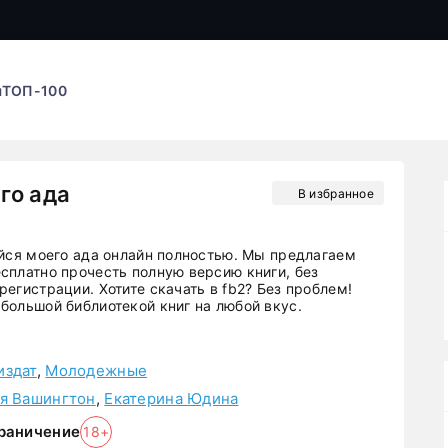
ы
ТОП-100
го ада
В избранное
ойся моего ада онлайн полностью. Мы предлагаем
сплатно прочесть полную версию книги, без
егистрации. Хотите скачать в fb2? Без проблем!
большой библиотекой книг на любой вкус.
издат
,
Молодежные
я Вашингтон
,
Екатерина Юдина
раничение
18+