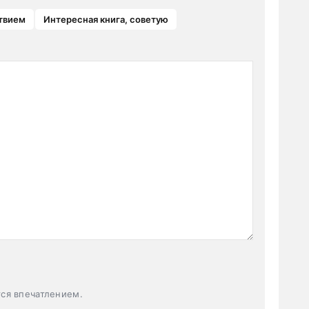
твием
Интересная книга, советую
тся впечатлением.