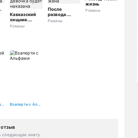
жизнь
.
После
Романы
Кавказский
развода.
а
хищник.
Люблю тебя,
Романы
Плохая
жена
Романы
девочка будет
наказана
Бойся своей измены, милый
Взаперти с Альфами
 отзыв
ь следующую книгу.