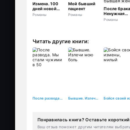
Измена. 100
Мой бывший
дней новой
пациент
После брака
жизни
Ненужная
Романы
Романы
бывшая жен
Романы
Читать другие книги:
После развода. Мы стали чужими в 50
Бывшие. Излечи мою боль
Понравилась книга? Оставьте короткий
Ваш отзыв поможет другим читателям выбрат