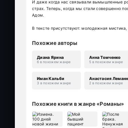
И даже когда нас связывали вымышленные ро
страх. Теперь, когда мы стали совершенно п
Адом.
В тексте присутствуют: молодежная мистика,
Похожие авторы
Диана Ярина
Анна Томченко
6 в похожем жанре
5 в похожем жанре
Иман Кальби
Анастасия Леман
3 в похожем жанре
2 в похожем жанре
Похожие книги в жанре «Романы»