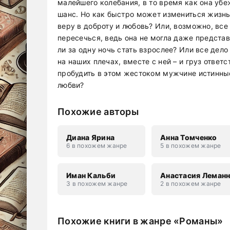
малейшего колебания, в то время как она уб
шанс. Но как быстро может измениться жизнь
веру в доброту и любовь? Или, возможно, все
пересечься, ведь она не могла даже представ
ли за одну ночь стать взрослее? Или все дело
на наших плечах, вместе с ней – и груз ответ
пробудить в этом жестоком мужчине истинные 
любви?
Похожие авторы
Диана Ярина
Анна Томченко
6 в похожем жанре
5 в похожем жанре
Иман Кальби
Анастасия Леман
3 в похожем жанре
2 в похожем жанре
Похожие книги в жанре «Романы»