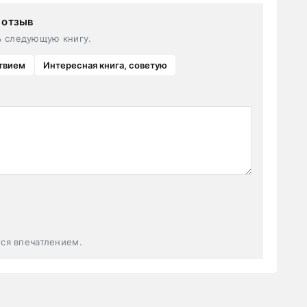
 отзыв
ь следующую книгу.
твием
Интересная книга, советую
тся впечатлением.