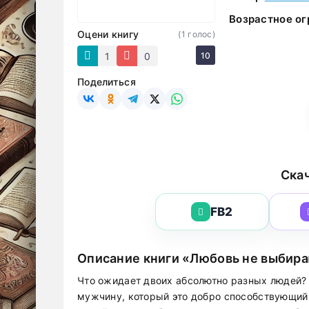
Возрастное ог
Оцени книгу
(
1
голос)
1
0
10
Поделиться
Скач
FB2
Описание книги «Любовь не выбир
Что ожидает двоих абсолютно разных людей? 
мужчину, который это добро способствующий