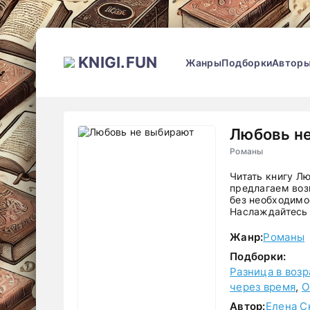
KNIGI.FUN
Жанры
Подборки
Автор
Любовь н
Романы
Читать книгу Л
предлагаем воз
без необходимос
Наслаждайтесь 
Жанр:
Романы
Подборки:
Разница в возр
через время
,
О
Автор:
Елена С