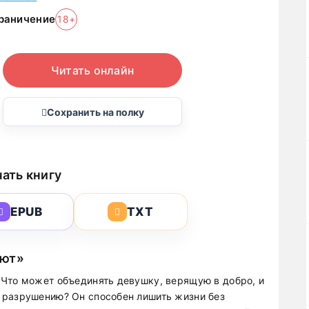
раничение
18+
Читать онлайн
Сохранить на полку
ать книгу
EPUB
TXT
ают»
Что может объединять девушку, верящую в добро, и
 разрушению? Он способен лишить жизни без