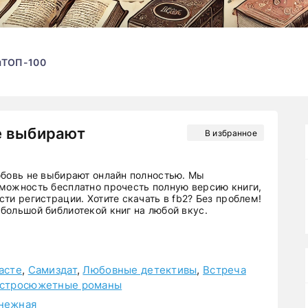
ы
ТОП-100
е выбирают
В избранное
юбовь не выбирают онлайн полностью. Мы
можность бесплатно прочесть полную версию книги,
ти регистрации. Хотите скачать в fb2? Без проблем!
большой библиотекой книг на любой вкус.
асте
,
Самиздат
,
Любовные детективы
,
Встреча
стросюжетные романы
нежная